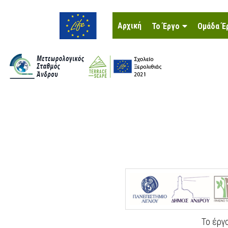
Αρχική
Το Έργο
Ομάδα Έ
Το έργο