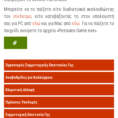
Μπορείτε να το παίξετε είτε διαδικτυακά ακολουθώντας
τον
σύνδεσμο
, είτε κατεβάζοντάς το στον
υπολογιστή
σας
για PC από
εδώ
και για Mac από
εδώ
.
Για να παίξετε το
παιχνίδι ανοίγετε το αρχείο «Pezoules Game.exe».
Οργανισμός Συμμετοχικής Επιστασίας Γης
Αναβαθμίδες για Καλλιέργεια
Κλιματική Αλλαγή
Πράσινες Υποδομές
Συμμετοχική Επιστασία Γης